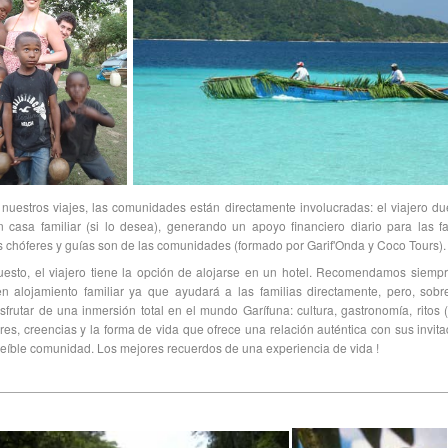
nuestros viajes, las comunidades están directamente involucradas: el viajero d
 casa familiar (si lo desea), generando un apoyo financiero diario para las fa
 chóferes y guías son de las comunidades (formado por Garif'Onda y Coco Tours).
uesto, el viajero tiene la opción de alojarse en un hotel. Recomendamos siemp
en alojamiento familiar ya que ayudará a las familias directamente, pero, sobr
sfrutar de una inmersión total en el mundo Garífuna: cultura, gastronomía, ritos 
es, creencias y la forma de vida que ofrece una relación auténtica con sus invit
reíble comunidad. Los mejores recuerdos de una experiencia de vida !