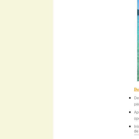
Des
De
pe
Ap
op
In
de