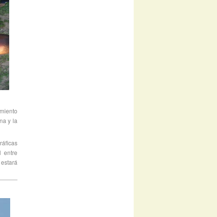
amiento
na y la
ráficas
 entre
 estará