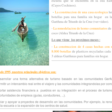
escuela que se encuentra en la isla Ea
(Cayos Cochinos).
-
La construccion de una casa ecologica
he
botellas para una familia sin hogar en l
Garifuna de Triunfo de la Cruz (ver video)
.
-
La remodelacion de horno comunitarios
de 
coco (Aldea Triunfo de la Cruz)
Lo que viene los proximos meses :
-
La construccion de 4 casas hechas con 
8.000 botellas
de plasticos recycladas cada
3 aldeas Garifunas para familias sin hogar.
de 1995, nuestros principales objetivos son:
sarrollar una forma alternativa de turismo basado en las comunidades Garíf
rmitir un intercambio real entre el viajero y las comunidades integrandolas por com
ortar asistencia financiera a pueblos en su integración en el proceso de turism
ortunidades de empleos (guías, conductores, ...).
iciar y apoyar a proyectos de desarrollo en las comunidades. Por ejemplo, la ren
 la escuela o la expansión de los centros de salud.