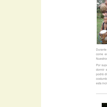
Durante 
come en
Nuestros
Por sup
dormir 
podrá di
costumbr
esta inc