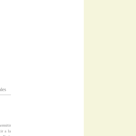
ales
ermitir
ir a la