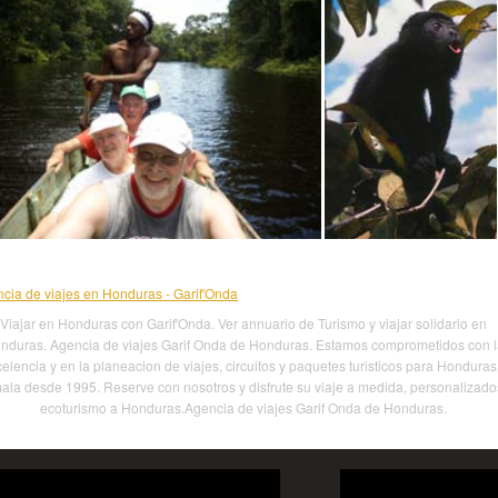
cia de viajes en Honduras - Garif'Onda
Viajar en Honduras con Garif'Onda. Ver annuario de Turismo y viajar solidario en
nduras. Agencia de viajes Garif Onda de Honduras. Estamos comprometidos con l
elencia y en la planeacion de viajes, circuitos y paquetes turisticos para Honduras
la desde 1995. Reserve con nosotros y disfrute su viaje a medida, personalizado
ecoturismo a Honduras.Agencia de viajes Garif Onda de Honduras.