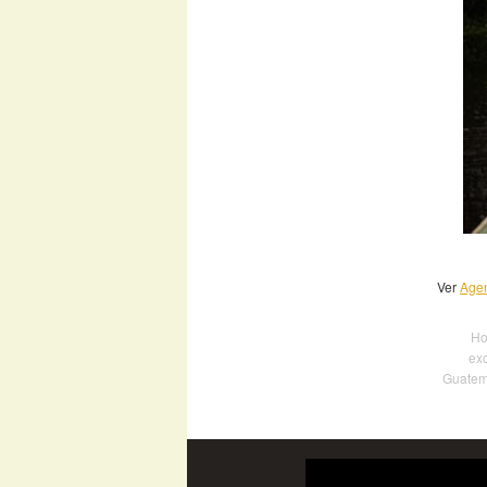
Ver
Agen
Ho
exc
Guatema