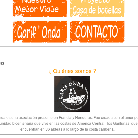
393
¿ Q
uiénes somos ?
nda es una asociación presente en Francia y Honduras. Fue creada con el amor p
nidad bicentenaria que vive en las costas de América Central : los Garífunas, que
encuentran en 36 aldeas a lo largo de la costa caribeña.