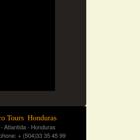
o Tours Honduras
 Atlantida - Honduras
one: + (504)33 35 45 99