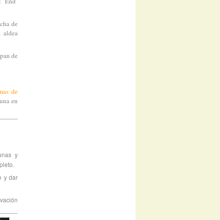
st End
cha de
a aldea
pan de
mas de
 una en
unas y
pleto.
o y dar
ovación