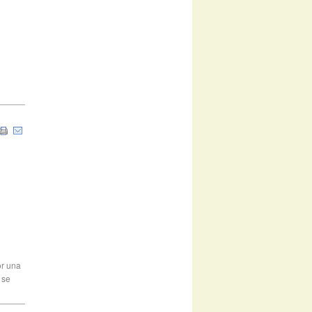
or una
 se