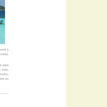
uerme y
milias.
re para
e todo,
(Vudú),
ados en