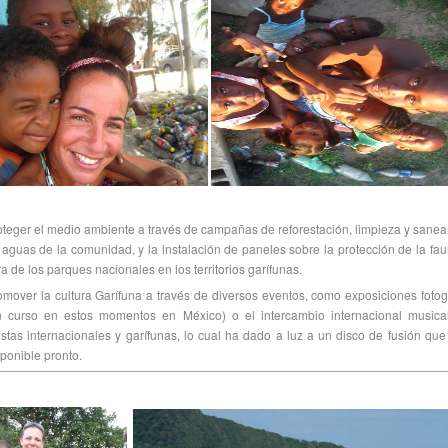
oteger el medio ambiente a través de campañas de reforestación, limpieza y sane
 aguas de la comunidad, y la instalación de paneles sobre la protección de la fau
ra de los parques nacionales en los territorios garífunas.
omover la cultura Garífuna a través de diversos eventos, como exposiciones fotog
n curso en estos momentos en México) o el intercambio internacional musical
tistas internacionales y garífunas, lo cual ha dado a luz a un disco de fusión que
sponible pronto.