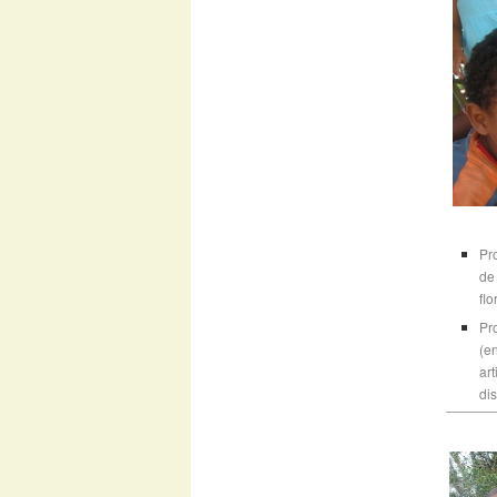
Pr
de
flo
Pr
(e
ar
di