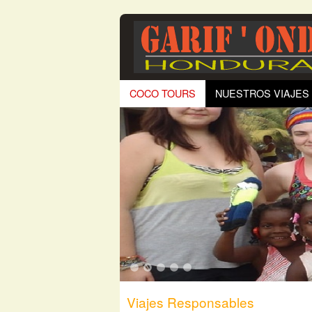
COCO TOURS
NUESTROS VIAJES
1
2
3
4
5
Viajes Responsables