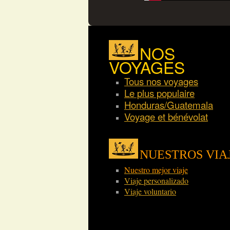
NOS
VOYAGES
Tous nos voyages
Le plus populaire
Honduras/Guatemala
Voyage et bénévolat
NUESTROS VIA
Nuestro mejor viaje
Viaje personalizado
Viaje voluntario