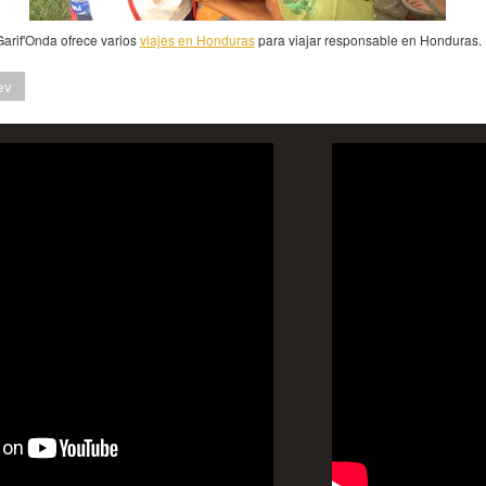
Garif'Onda ofrece varios
viajes en Honduras
para viajar responsable en Honduras.
ev