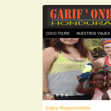
COCO TOURS
NUESTROS VIAJES
1
2
3
4
5
Viajes Responsables