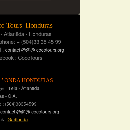
o Tours Honduras
 Atlantida - Honduras
one: + (504)33 35 45 99
 :
contact @@@ cocotours.org
book :
CocoTours
F ' ONDA HONDURAS
ela - Atlantida
gre - T
s - C.A.
o : (504)33354599
:
contact @@@ cocotours.org
ok :
Garifonda