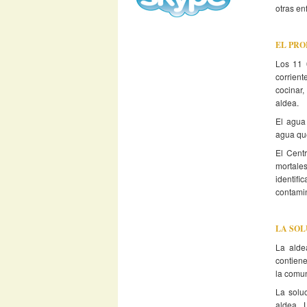
otras e
EL PR
Los 11 
corrient
cocinar
aldea.
El agua
agua qu
El Cent
mortale
identif
contami
LA SO
La alde
contiene
la comu
La solu
aldea. 