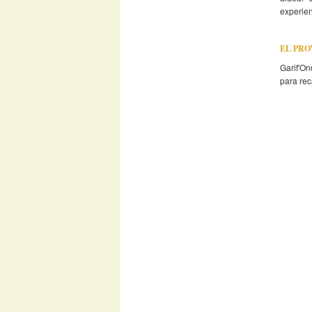
experien
EL PR
Garif'On
para rec