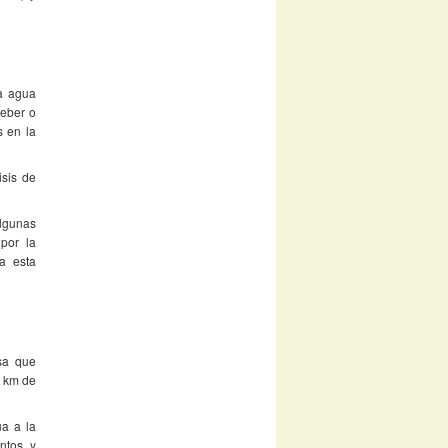
a agua
beber o
s en la
sis de
algunas
por la
 a esta
sa que
3 km de
ua a la
ntos y