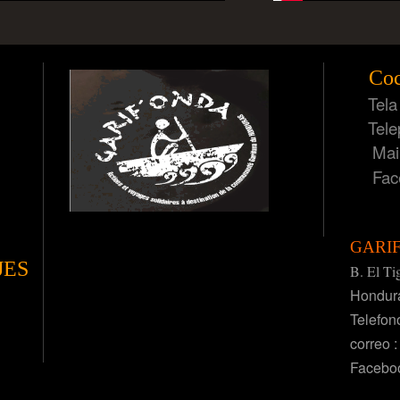
Coc
Tela -
Teleph
Mail
Face
GARI
JES
B. El Ti
Hondura
Telefon
correo 
Facebo