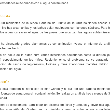
nfermedades relacionadas con el agua contaminada.
OBLEMA
000 residentes de la Aldea Garífuna de Triunfo de la Cruz no tienen acceso 
e. No hay alcantarillas y los baños están equipados con tanques sépticos. Para 
, los aldeanos sacan el agua de los pozos que alcanzan las aguas subterránea
 ha alcanzado grados alarmantes de contaminación (véase el informe de análi
e hemos hecho).
ro de salud de la aldea cura varias infecciones bacterianas como la diarrea (
s) especialmente en los niños. Recientemente, el problema se ve agravado 
icación de casos de legionelosis, tifoidea y otras infecciones mortales debido
nación del agua.
LUCIÓN
a está rodeada al norte con el mar Caribe y al sur por una cadena montaño
 fuentes de agua pura sin contaminación. Se realizaron análisis hacia menos de 
nidad.
ción es simplemente para crear un sistema de filtros y tanques y llevar esa ag
Una compañía de Quebec se ha ofrecido a venir a entregar sus conocimie