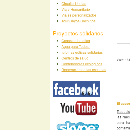
Circuito 14 dias
Viaje Humanitario
Viajes personalizados
Tour Cayos Cochinos
Proyectos solidarios
Casas de botellas
Agua para Todos !
turbinas eólicas solidarias
Centros de salud
Visto: 13
Contenedores ecológicos
Renovación de las escuelas
El acces
Traducid
las Nac
para ha
contami