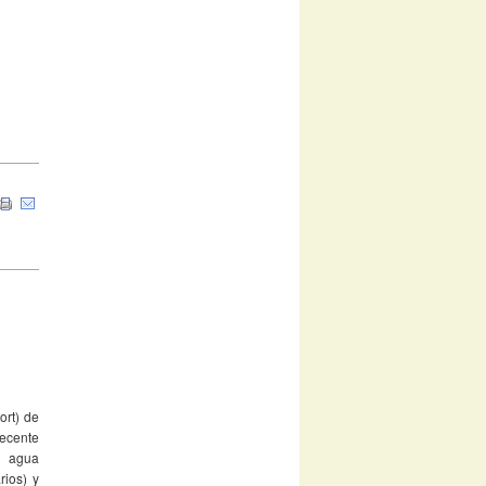
rt) de
decente
a agua
rios) y