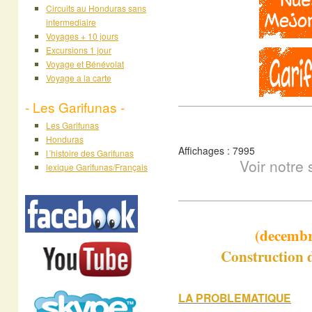
Circuits au Honduras sans
intermediaire
Voyages + 10 jours
Excursions 1 jour
Voyage et Bénévolat
Voyage a la carte
- Les Garifunas -
Les Garifunas
Honduras
Affichages : 7995
l´histoire des Garifunas
Voir notre
lexique Garifunas/Français
(decembr
Construction d
LA PROBLEMATIQUE