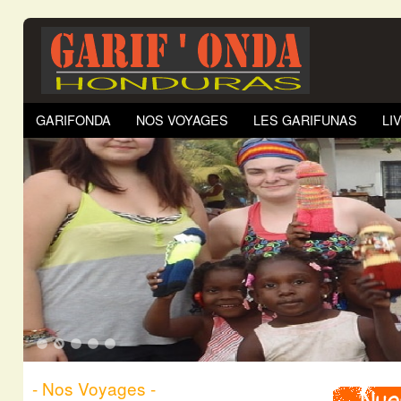
GARIFONDA
NOS VOYAGES
LES GARIFUNAS
LI
1
2
3
4
5
- Nos Voyages -